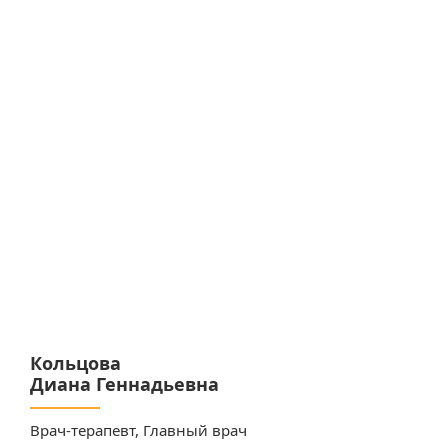
Кольцова
По
Диана Геннадьевна
На
Врач-терапевт, Главный врач
Вра